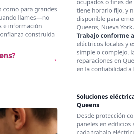
ocupados o fines de
os como para grandes
tiene horario fijo, 
 cuando llames—no
disponible para eme
as e información
Queens, Nueva York.
Confianza construida
Trabajo conforme a
eléctricos locales y 
simple o complejo, l
eens?
reparaciones en Que
en la confiabilidad a 
Soluciones eléctric
Queens
Desde protección co
paneles en edificios
cada trabajo eléctr