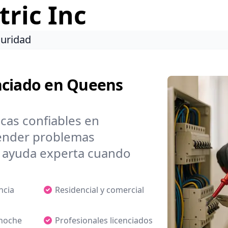
ric Inc
guridad
cenciado en Queens
icas confiables en
tender problemas
 ayuda experta cuando
ncia
Residencial y comercial
 noche
Profesionales licenciados