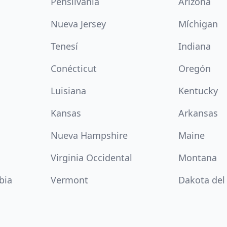
Pensilvania
Arizona
Nueva Jersey
Míchigan
Tenesí
Indiana
Conécticut
Oregón
Luisiana
Kentucky
Kansas
Arkansas
Nueva Hampshire
Maine
Virginia Occidental
Montana
bia
Vermont
Dakota del