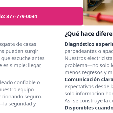
io:
877-779-0034
¿Qué hace diferen
sgaste de casas
Diagnóstico exper
ns pueden surgir
parpadeantes o apag
 que escuche antes
Nuestros electricista
es simple: llegar,
problema—no solo lo
menos regresos y má
Comunicación clara 
leado confiable o
expectativas desde 
nuestro equipo
solo información ho
ncionando seguro.
Así se construye la 
—la seguridad y
Disponibles cuando