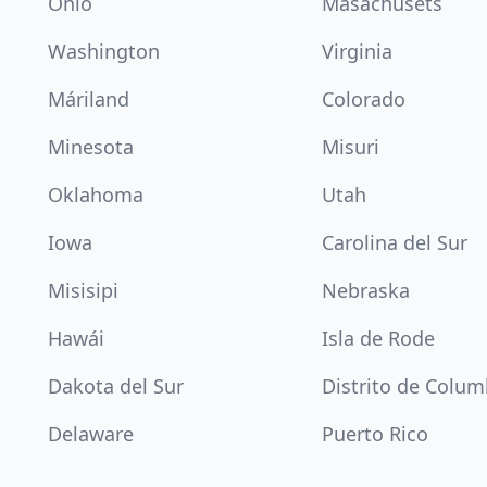
Ohio
Masachusets
Washington
Virginia
Máriland
Colorado
Minesota
Misuri
Oklahoma
Utah
Iowa
Carolina del Sur
Misisipi
Nebraska
Hawái
Isla de Rode
Dakota del Sur
Distrito de Colum
Delaware
Puerto Rico