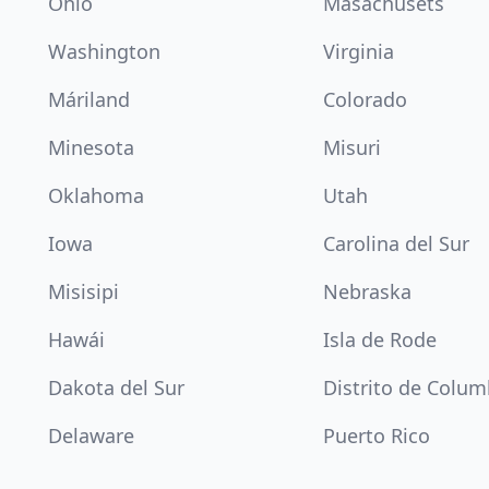
Ohio
Masachusets
Washington
Virginia
Máriland
Colorado
Minesota
Misuri
Oklahoma
Utah
Iowa
Carolina del Sur
Misisipi
Nebraska
Hawái
Isla de Rode
Dakota del Sur
Distrito de Colum
Delaware
Puerto Rico