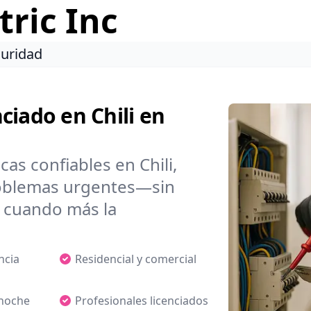
ric Inc
guridad
nciado en Chili en
cas confiables en Chili,
roblemas urgentes—sin
a cuando más la
ncia
Residencial y comercial
 noche
Profesionales licenciados