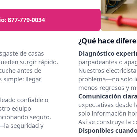
io:
877-779-0034
¿Qué hace diferen
sgaste de casas
Diagnóstico exper
pueden surgir rápido.
parpadeantes o apag
cuche antes de
Nuestros electricista
simple: llegar,
problema—no solo lo
menos regresos y má
Comunicación clara 
leado confiable o
expectativas desde 
stro equipo
solo información ho
ncionando seguro.
Así se construye la c
—la seguridad y
Disponibles cuando