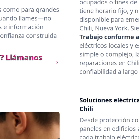
ocupados o fines de
os como para grandes
tiene horario fijo, 
 cuando llames—no
disponible para eme
as e información
Chili, Nueva York. S
Confianza construida
Trabajo conforme a
eléctricos locales y 
simple o complejo, l
li? Llámanos
reparaciones en Chil
confiabilidad a largo
Soluciones eléctric
Chili
Desde protección co
paneles en edificios
cada trabajo eléctri