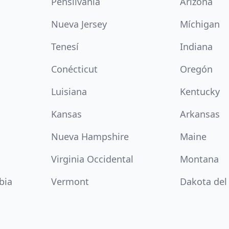
Pensilvania
Arizona
Nueva Jersey
Míchigan
Tenesí
Indiana
Conécticut
Oregón
Luisiana
Kentucky
Kansas
Arkansas
Nueva Hampshire
Maine
Virginia Occidental
Montana
bia
Vermont
Dakota del